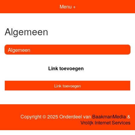
Menu +
Algemeen
Algemeen
Link toevoegen
Link toevoegen
Copyright © 2025 Onderdeel van
BaakmanMedia
&
Vrolijk Internet Services